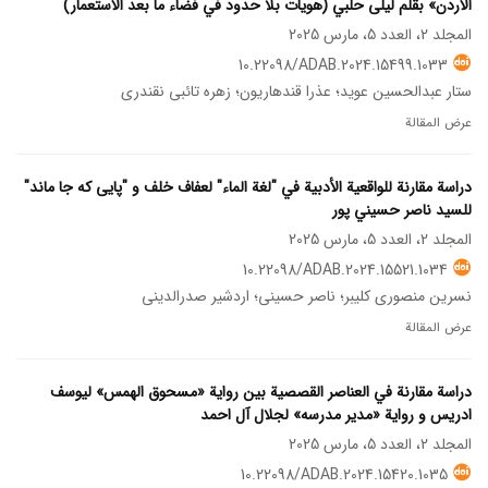
الأردن» بقلم ليلى حلبي (هويات بلا حدود في فضاء ما بعد الاستعمار)
المجلد 2، العدد 5، مارس 2025
10.22098/ADAB.2024.15499.1033
ستار عبدالحسین عوید؛ عذرا قندهاریون؛ زهره تائبی نقندری
عرض المقالة
دراسة مقارنة للواقعیة الأدبیة في "لغة الماء" لعفاف خلف و "پایی که جا ماند"
للسید ناصر حسیني پور
المجلد 2، العدد 5، مارس 2025
10.22098/ADAB.2024.15521.1034
نسرین منصوری کلیبر؛ ناصر حسینی؛ اردشیر صدرالدینی
عرض المقالة
دراسة مقارنة في العناصر القصصیة بین روایة «مسحوق الهمس» لیوسف
ادریس و روایة «مدیر مدرسه» لجلال آل احمد
المجلد 2، العدد 5، مارس 2025
10.22098/ADAB.2024.15420.1035