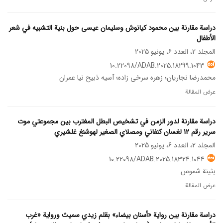
دراسة مقارنة بین محمود كيانوش وسليمان عيسى حول بنية التشبيه في شعر
الأطفال
المجلد 2، العدد 6، يونيو 2025
10.22098/ADAB.2025.18299.1043
محمدرضا نجاریان؛ زهره سرخی زاده؛ آسیه ذبیح نیا عمران
عرض المقالة
دراسة مقارنة لدور الزمن في تشخيص البطل المغترب بين مجموعتي موت
سرير رقم 12 لغسان كنفاني ومصلاي الصغير لهوشنغ غلشيري
المجلد 2، العدد 6، يونيو 2025
10.22098/ADAB.2025.18324.1044
بثينة شموس
عرض المقالة
دراسة مقارنة بين رواية «أسنان بيضاء» بقلم زيدي سميث ورواية «غرب