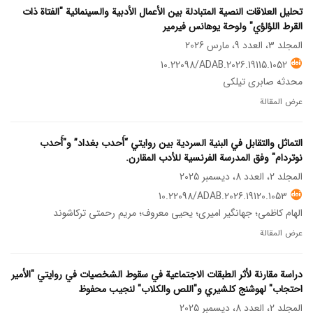
تحليل العلاقات النصية المتبادلة بين الأعمال الأدبية والسينمائية "الفتاة ذات
القرط اللؤلؤي" ولوحة يوهانس فيرمير
المجلد 3، العدد 9، مارس 2026
10.22098/ADAB.2026.19115.1052
محدثه صابری تیلکی
عرض المقالة
التماثل والتقابل في البنية السردية بين روايتي “أَحدب بغداد” و"أَحدب
نوتردام" وفق المدرسة الفرنسية للأدب المقارن.
المجلد 2، العدد 8، ديسمبر 2025
10.22098/ADAB.2026.19120.1053
الهام کاظمی؛ جهانگیر امیری؛ یحیی معروف؛ مریم رحمتی ترکاشوند
عرض المقالة
دراسة مقارنة لأثر الطبقات الاجتماعية في سقوط الشخصيات في روايتي "الأمير
احتجاب" لهوشنج كلشيري و"اللص والكلاب" لنجيب محفوظ
المجلد 2، العدد 8، ديسمبر 2025