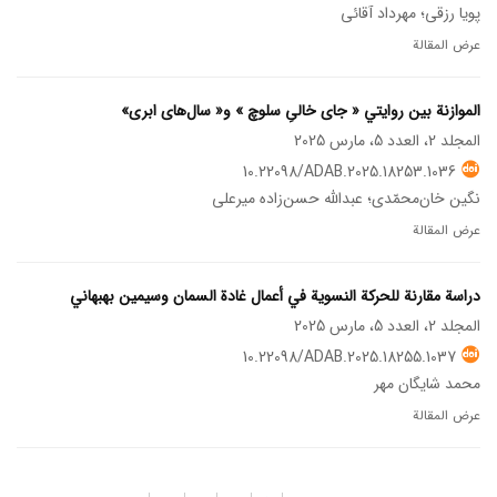
پویا رزقی؛ مهرداد آقائی
عرض المقالة
الموازنة بین روايتي « جای خالیِ سلوچ » و« سال‌های ابری»
المجلد 2، العدد 5، مارس 2025
10.22098/ADAB.2025.18253.1036
نگین خان‌محمّدی؛ عبدالله حسن‌زاده میرعلی
عرض المقالة
دراسة مقارنة للحرکة النسوية في أعمال غادة السمان وسيمين بهبهاني
المجلد 2، العدد 5، مارس 2025
10.22098/ADAB.2025.18255.1037
محمد شایگان مهر
عرض المقالة