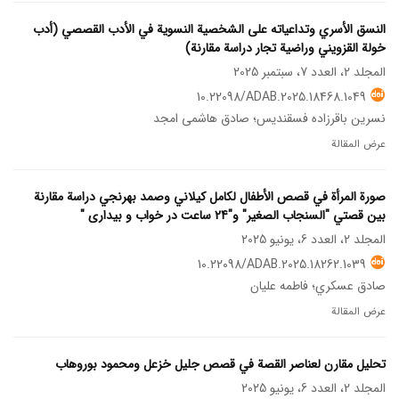
النسق الأسري وتداعیاته علی الشخصیة النسویة في الأدب القصصي (أدب
خولة القزویني وراضیة تجار دراسة مقارنة)
المجلد 2، العدد 7، سبتمبر 2025
10.22098/ADAB.2025.18468.1049
نسرین باقرزاده فسقندیس؛ صادق هاشمی امجد
عرض المقالة
صورة المرأة في قصص الأطفال لكامل كيلاني وصمد بهرنجي دراسة مقارنة
بين قصتي "السنجاب الصغير" و"24 ساعت در خواب و بیداری "
المجلد 2، العدد 6، يونيو 2025
10.22098/ADAB.2025.18262.1039
صادق عسكري؛ فاطمه عليان
عرض المقالة
تحليل مقارن لعناصر القصة في قصص جليل خزعل ومحمود بوروهاب
المجلد 2، العدد 6، يونيو 2025