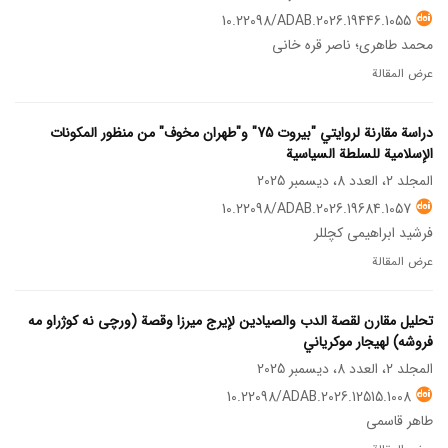
10.22098/ADAB.2026.19446.1055
محمد طاهری؛ ناصر قره خانی
عرض المقالة
دراسة مقارنة لروايتي "بيروت 75" و"طهران مخوف" من منظور المكونات
الإسلامية للسلطة السياسية
المجلد 2، العدد 8، ديسمبر 2025
10.22098/ADAB.2026.19684.1057
فرشید ابراهیمی کچللر
عرض المقالة
تحليل مقارن لقصة الدب والصيادين لإيرج ميرزا ​​وقصة (ورچی نه کوژراو مه
فروشه) لهيجار موكرياني
المجلد 2، العدد 8، ديسمبر 2025
10.22098/ADAB.2026.12515.1008
طاهر قاسمی