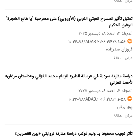
عرض المقالة
تمثيل تأثير المسرح العبثي الغربي (الأوروبي) على مسرحية "يا طالع الشجرة"
لتوفيق الحكيم
المجلد 2، العدد 8، ديسمبر 2025
10.22098/ADAB.2026.19429.1056
فروزان صدرزاده
عرض المقالة
دراسة مقارنة سردیة في «رسالة الطير» للإمام محمد الغزالي و«داستان مرغان»
لأحمد الغزالي
المجلد 2، العدد 8، ديسمبر 2025
10.22098/ADAB.2026.19831.1058
پویا رزقی
عرض المقالة
تأثر نجيب محفوظ بـ وليم فوكنر؛ دراسة مقارنة لروايتي «بين القصرين»