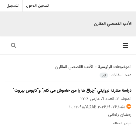
تسجيل الدخول
التسجيل
الأدب القصصي المقارن
الموضوعات الرئيسية =
الأدب القصصي المقارن
عدد المقالات:
50
دراسة مقارنة لروايتي "چراغ ها را من خاموش می کنم" و"كابوس بيروت"
المجلد 3، العدد 9، مارس 2026
10.22098/ADAB.2026.19076.1051
رمضان رضائی
عرض المقالة