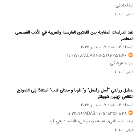
آیدا دانائی
عرض المقالة
نقد الدراسات المقارنة بين اللغتين الفارسية والعربية في الأدب القصصی
المعاصر
المجلد 2، العدد 7، سبتمبر 2025
10.22098/ADAB.2025.18335.1046
سهیلا فرهنگی
عرض المقالة
تحليل روايتي "أصل وفصل" و" طوبا و معنای شب" استنادًا إلى النموذج
الثقافي لإیلين شوولتر
المجلد 2، العدد 7، سبتمبر 2025
10.22098/ADAB.2025.18356.1048
زینب نیستانی؛ نعیمه پراندوجی؛ فاطمه عارفی فرد
عرض المقالة