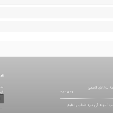
الا
اشت
لة بنشاطها العلمي
اله
2022-12-29
ب المجلة في کلیة الآداب والعلوم