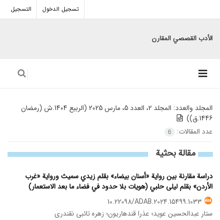
تسجيل الدخول
التسجيل
الأدب القصصي المقارن
المجلد والعدد:
المجلد 2، العدد 5، مارس 2025 (الربیع 1404.ش (رمضان
1446.ق))
عدد المقالات:
6
مقالة بحثیة
دراسة مقارنة بين رواية «أسنان بيضاء» بقلم زيدي سميث ورواية «غرب
الأردن» بقلم ليلى حلبي (هويات بلا حدود في فضاء ما بعد الاستعمار)
10.22098/ADAB.2024.15499.1033
ستار عبدالحسین عوید؛ عذرا قندهاریون؛ زهره تائبی نقندری