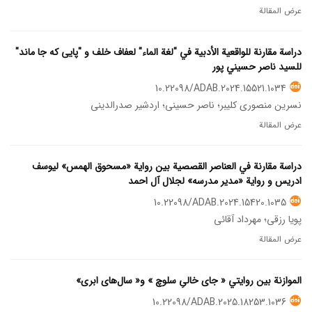
عرض المقالة
دراسة مقارنة للواقعیة الأدبیة في "لغة الماء" لعفاف خلف و "پایی که جا ماند"
للسید ناصر حسیني پور
10.22098/ADAB.2024.15521.1034
نسرین منصوری کلیبر؛ ناصر حسینی؛ اردشیر صدرالدینی
عرض المقالة
دراسة مقارنة في العناصر القصصیة بین روایة «مسحوق الهمس» لیوسف
ادریس و روایة «مدیر مدرسه» لجلال آل احمد
10.22098/ADAB.2024.15420.1035
پویا رزقی؛ مهرداد آقائی
عرض المقالة
الموازنة بین روايتي « جای خالیِ سلوچ » و« سال‌های ابری»
10.22098/ADAB.2025.18253.1036