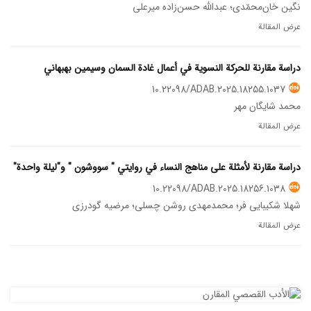
نگین خان‌محمّدی؛ عبدالله حسن‌زاده میرعلی
عرض المقالة
دراسة مقارنة للحرکة النسوية في أعمال غادة السمان وسيمين بهبهاني
10.22098/ADAB.2025.18255.1037
محمد شایگان مهر
عرض المقالة
دراسة مقارنة لأمثلة على مناهج النساء في روایتي " سووشون " و"ليلة واحدة"
10.22098/ADAB.2025.18256.1038
شهلا شکیبایی فر؛ محمدمهدی روشن چسلی؛ مرضیه گودرزی
عرض المقالة