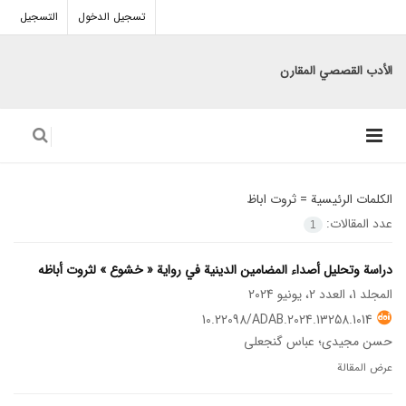
تسجيل الدخول
التسجيل
الأدب القصصي المقارن
الكلمات الرئيسية =
ثروت اباظ
عدد المقالات:
1
دراسة وتحلیل أصداء المضامین الدینیة في روایة « خشوع » لثروت أباظه
المجلد 1، العدد 2، يونيو 2024
10.22098/ADAB.2024.13258.1014
حسن مجیدی؛ عباس گنجعلی
عرض المقالة