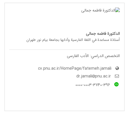
الدکتورة فاطمه جمالی
أستاذة مساعدة في اللغة الفارسیة وآدابها بجامعة بیام نور طهران
التخصص الدراسي: الأدب الفارسی
cv.pnu.ac.ir/HomePage/fatemeh.jamali
pnu.ac.ir
dr.jamali
0000-0003-3740-396