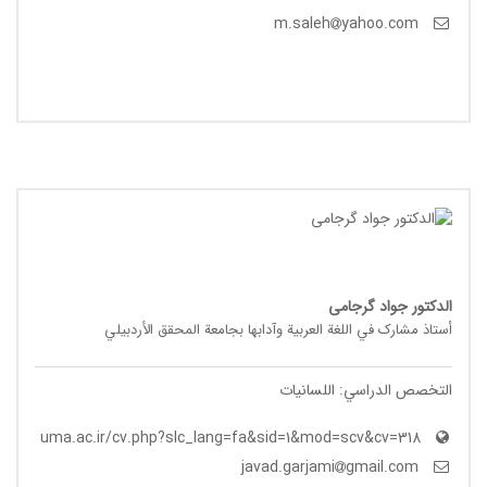
yahoo.com
m.saleh
الدکتور جواد گرجامی
أستاذ مشارک في اللغة العربیة وآدابها بجامعة المحقق الأردبیلي
التخصص الدراسي: اللسانیات
uma.ac.ir/cv.php?slc_lang=fa&sid=1&mod=scv&cv=318
gmail.com
javad.garjami