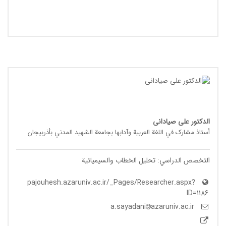
الدکتور علی صیادانی
أستاذ مشارک في اللغة العربیة وآدابها بجامعة الشهید المدني بأذربیجان
التخصص الدراسي: تحلیل الخطاب والسیمیائیة
pajouhesh.azaruniv.ac.ir/_Pages/Researcher.aspx?
ID=1186
azaruniv.ac.ir
a.sayadani