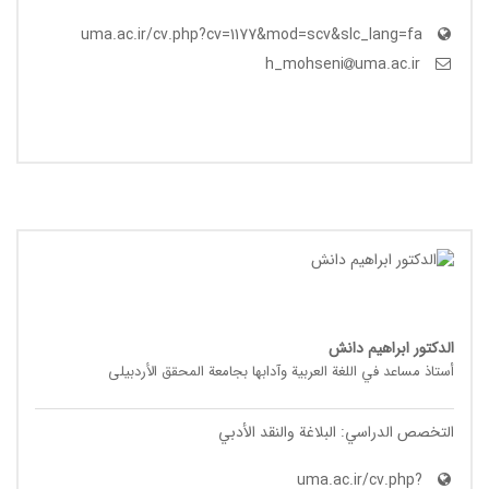
uma.ac.ir/cv.php?cv=1177&mod=scv&slc_lang=fa
uma.ac.ir
h_mohseni
الدکتور ابراهیم دانش
أستاذ مساعد في اللغة العربیة وآدابها بجامعة المحقق الأردبیلی
التخصص الدراسي: البلاغة والنقد الأدبي
uma.ac.ir/cv.php?