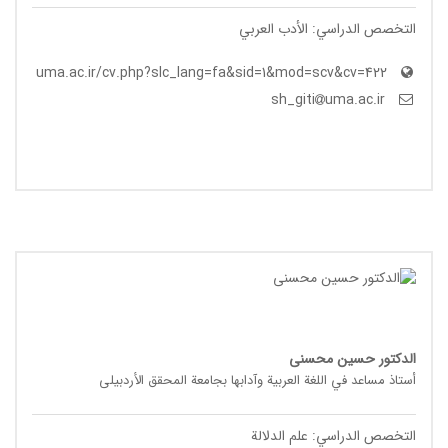
التخصص الدراسي: الأدب العربي
uma.ac.ir/cv.php?slc_lang=fa&sid=1&mod=scv&cv=422
uma.ac.ir
sh_giti
الدکتور حسین محسنی
أستاذ مساعد في اللغة العربیة وآدابها بجامعة المحقق الأردبیلی
التخصص الدراسي: علم الدلالة