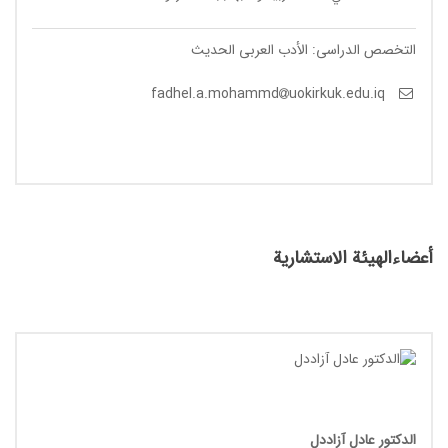
التخصص الدراسی: الأدب العربی الحدیث
uokirkuk.edu.iq
fadhel.a.mohammd
أعضاءالهيئة الاستشارية
الدکتور عادل آزاددل