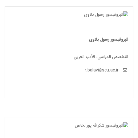
البروفیسور رسول بلاوی
التخصص الدراسي: الأدب العربي
scu.ac.ir
r.balavi