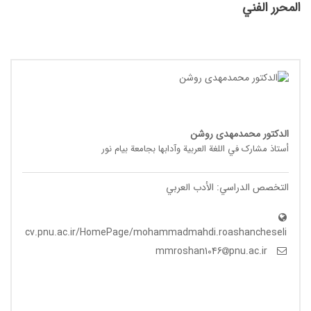
المحرر الفني
الدکتور محمدمهدی روشن
أستاذ مشارک في اللغة العربیة وآدابها بجامعة بیام نور
التخصص الدراسي: الأدب العربي
cv.pnu.ac.ir/HomePage/mohammadmahdi.roashancheseli
pnu.ac.ir
mmroshan1046