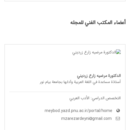
أعضاء المكتب الفني للمجله
الدکتورة مرضیه زارع زردیني
أستاذة مساعدة في اللغة العربیة وآدابها بجامعة بیام نور
التخصص الدراسي: الأدب العربي
meybod.yazd.pnu.ac.ir/portal/home
gmail.com
mzarezardeyni