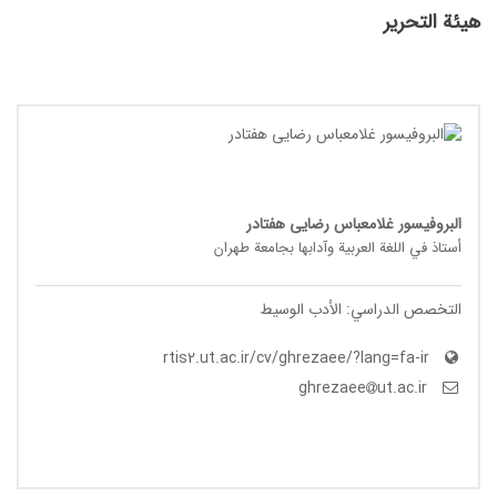
هيئة التحرير
البروفیسور غلامعباس رضایی هفتادر
أستاذ في اللغة العربیة وآدابها بجامعة طهران
التخصص الدراسي: الأدب الوسیط
rtis2.ut.ac.ir/cv/ghrezaee/?lang=fa-ir
ut.ac.ir
ghrezaee