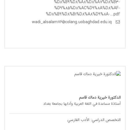
%D8%B9%D8%A8%D8%A7%D8%B3-
%D9%85%D8%AC%D9%8A%D8%AF-
%D8%B9%D8%B1%D8%A8%D9%8A-...pdf
colang.uobaghdad.edu.iq
wadi_alsalam76
الدکتورة خيرية دماك قاسم
أستاذة مساعدة في اللغة العربیة وآدابها بجامعة بغداد
التخصص الدراسي: الأدب الفارسي