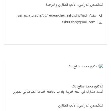
التخصص الدراسي: الأدب المقارن والترجمة
lsimap.atu.ac.ir/cv/researcher_info.php?uid=3818
gmail.com
skhursha
الدکتور مجید صالح بک
أستاذ مشارک في اللغة العربیة وآدابها بجامعة العلامة الطباطبائي بطهران
التخصص الدراسي: الأدب المقارن