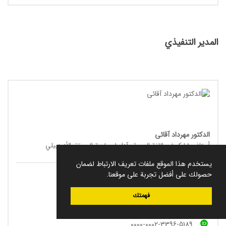
المدير التنفيذي
الدکتور مهرداد آقائی
أستاذ مشارک في اللغة العربیة وآدابها بجامعة المحقق الأدردبیلي
يستخدم هذا الموقع ملفات تعريف الارتباط لضمان
التخصص الدراسي: الأدب المعاصر والأدب المقارن
حصولك على أفضل تجربة على موقعنا.
uma.ac.ir
m.aghaei
فهمتك
04531505525
0000-0002-3396-5189