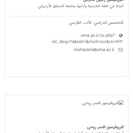
أستاذ في اللغة الفارسیة وآدابها بجامعة المحقق الأردبیلي
التخصص الدراسي: الأدب الفارسي
uma.ac.ir/cv.php?
slc_lang=fa&sid=1&mod=scv&cv=324
uma.ac.ir
moharami
البروفیسور افسر روحی