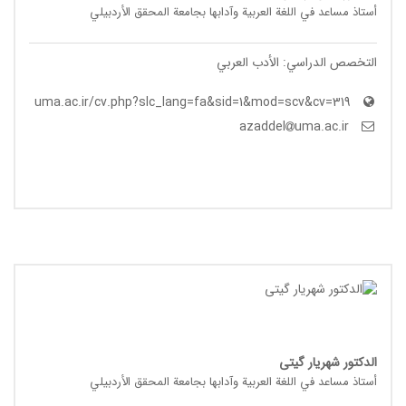
أستاذ مساعد في اللغة العربیة وآدابها بجامعة المحقق الأردبیلي
التخصص الدراسي: الأدب العربي
uma.ac.ir/cv.php?slc_lang=fa&sid=1&mod=scv&cv=319
uma.ac.ir
azaddel
الدکتور شهریار گیتی
أستاذ مساعد في اللغة العربیة وآدابها بجامعة المحقق الأردبیلي