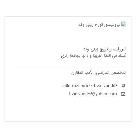
البروفيسور تورج زینی وند
أستاذ في اللغة العربیة وآدابها بجامعة رازي
التخصص الدراسي: الأدب المقارن
oldlit.razi.ac.ir/~t-zinivand56
yahoo.com
t-zinivand56