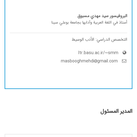
البروفيسور سید مهدي مسبوق
أستاذ في اللغة العربیة وآدابها بجامعة بوعلي سینا
التخصص الدراسي: الأدب الوسیط
ltr.basu.ac.ir/~smm
gmail.com
masbooghmehdi
المدير المسئول