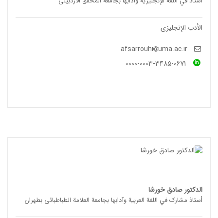
أستاذ في اللغة الإنجلیزیة وآدابها بجامعة المحقق الأردبیلی
الأدب الإنجلیزی
uma.ac.ir
afsarrouhi
0000-0003-3485-0671
الدکتور صادق خورشا
أستاذ مشارک في اللغة العربیة وآدابها بجامعة العلامة الطباطبائی بطهران