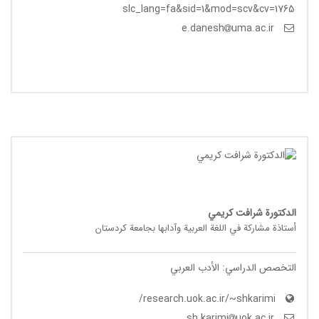
slc_lang=fa&sid=1&mod=scv&cv=1765
uma.ac.ir
e.danesh
الدکتورة شرافت کریمي
أستاذة مشارکة في اللغة العربیة وآدابها بجامعة کردستان
التخصص الدراسي: الأدب العربي
research.uok.ac.ir/~shkarimi/
uok.ac.ir
sh.karimi