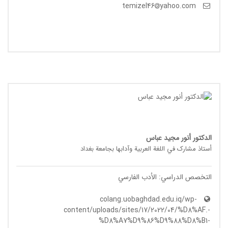
yahoo.com
temizel46
الدکتور أنور مجید عباس
أستاذ مشارک في اللغة العربیة وآدابها بجامعة بغداد
التخصص الدراسي: الأدب الفارسي
colang.uobaghdad.edu.iq/wp-
content/uploads/sites/17/2022/04/%D8%AF.-
%D8%A7%D9%86%D9%88%D8%B1-