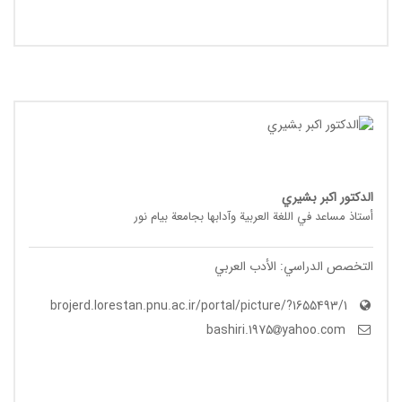
الدکتور اکبر بشیري
أستاذ مساعد في اللغة العربیة وآدابها بجامعة بیام نور
التخصص الدراسي: الأدب العربي
brojerd.lorestan.pnu.ac.ir/portal/picture/?1655493/1
yahoo.com
bashiri.1975