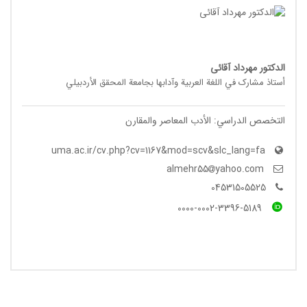
الدکتور مهرداد آقائی
أستاذ مشارک في اللغة العربیة وآدابها بجامعة المحقق الأردبیلي
التخصص الدراسي: الأدب المعاصر والمقارن
uma.ac.ir/cv.php?cv=1167&mod=scv&slc_lang=fa
yahoo.com
almehr55
04531505525
0000-0002-3396-5189