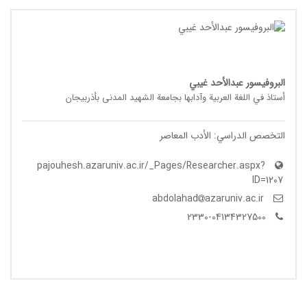
البروفيسور عبدالأحد غیبي
أستاذ في اللغة العربیة وآدابها بجامعة الشهید المدنی بأذربیجان
التخصص الدراسي: الأدب المعاصر
pajouhesh.azaruniv.ac.ir/_Pages/Researcher.aspx?
ID=1207
azaruniv.ac.ir
abdolahad
2330-04134327500