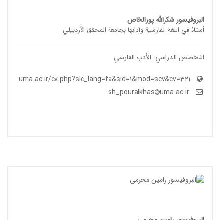
البروفيسور شکرالله پورالخاص
أستاذ في اللغة الفارسیة وآدابها بجامعة المحقق الأردبیلي
التخصص الدراسي: الأدب الفارسي
uma.ac.ir/cv.php?slc_lang=fa&sid=1&mod=scv&cv=321
uma.ac.ir
sh_pouralkhas
البروفيسور رامین محرمی