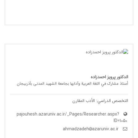
الدکتور پرویز احمدزاده
أستاذ مشارک في اللغة العربیة وآدابها بجامعة الشهید المدنی بأذربیجان
التخصص الدراسي: الأدب المقارن
pajouhesh.azaruniv.ac.ir/_Pages/Researcher.aspx?
ID=1050
azaruniv.ac.ir
ahmadzadeh