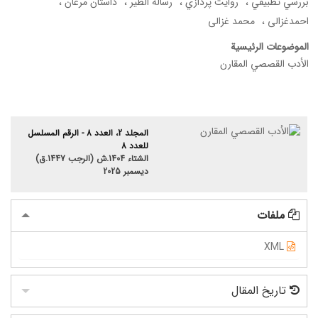
بررسي تطبيقي
روايت پردازي
رسالة الطير
داستان مرغان
احمدغزالی
محمد غزالی
الموضوعات الرئيسية
الأدب القصصي المقارن
المجلد 2، العدد 8 - الرقم المسلسل
للعدد 8
الشتاء 1404.ش (الرجب 1447.ق)
ديسمبر 2025
ملفات
XML
تاریخ المقال