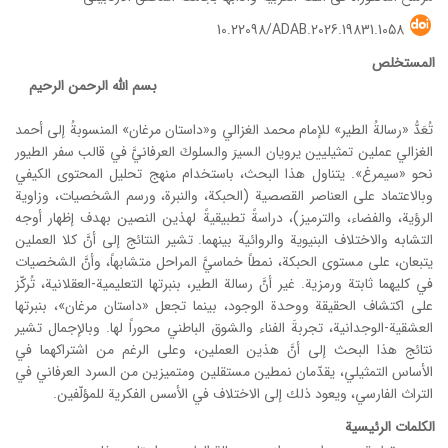
10.22098/ADAB.2026.19831.1058
المستخلص
بسم الله الرحمن الرحیم
تُعَدُّ «رسالةُ الطير» للإمام محمد الغزالي و«داستان مرغان» المنسوبةُ إلى أحمد
الغزالي عملين تمثيليين يرويان السيرَ والسلوكَ العرفانيَّ في قالب سفر الطيور
نحو «سيمرغ». يتناول هذا البحث، باستخدام منهج تحليل المحتوى الكيفي
وبالاعتماد على العناصر القصصية (الحبكة، والنبرة، ورسم الشخصيات، وزاوية
الرؤية، والفضاء، والترميز)، دراسةً تطبيقيةً لهذين النصين بهدف إظهار أوجه
التشابه والاختلاف البنيوية والروائية بينهما. تشير النتائج إلى أنَّ كلا العملين
يتبعان، على مستوى الحبكة، نمطاً خماسيَّ المراحل متشابهاً، وأنَّ الشخصيات
في كليهما ثابتة ورمزية. غير أنَّ رسالة الطير، بنبرتها التعليمية-العقلانية، تُركّز
على اكتشاف الحقيقة ووحدة الوجود، بينما تجعل «داستان مرغان»، بنبرتها
العشقية-الوجدانية، تجربةَ الفناء والشوق الباطني محوراً لها. وبالإجمال تشیر
نتائج هذا البحث إلی أنَّ هذين العملين، وعلى الرغم من اشتراكهما في
الأساس التمثيلي، يقدّمان نمطين مستقلين ومتميزين من السرد العرفاني في
التراث الفارسي، ويعود ذلك إلى الاختلاف في الأسس الفكرية للمؤلّفين.
الكلمات الرئيسية