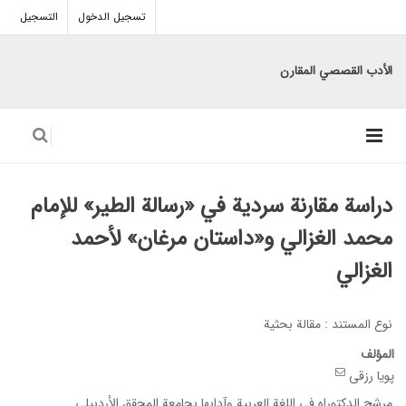
تسجيل الدخول
التسجيل
الأدب القصصي المقارن
دراسة مقارنة سردیة في «رسالة الطير» للإمام
محمد الغزالي و«داستان مرغان» لأحمد
الغزالي
نوع المستند : مقالة بحثیة
المؤلف
پویا رزقی
مرشح الدکتوراه فی اللغة العربیة وآدابها بجامعة المحقق الأردبیلی