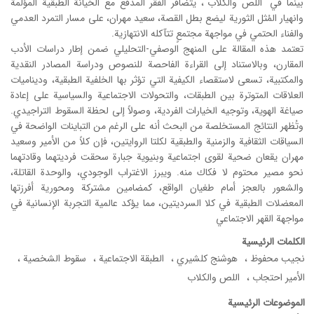
بينما في "اللص والكلاب"، يتضافر الفقر المدقع مع الخيانة الطبقية المؤلمة
وانهيار المُثل الثورية ليضع بطل القصة، سعيد مهران، على مسار التمرد العدمي
والفناء الحتمي في مواجهة مجتمعٍ تتآكله الانتهازية.
تعتمد هذه المقالة علی المنهج الوصفي-التحليلي ضمن إطار دراسات الأدب
المقارن، وبالاستناد إلى القراءة الفاحصة للنصوص ودراسة المصادر النقدية
والمكتبية، تسعى لاستقصاء الكيفية التي تؤثر بها الخلفية الطبقية، وديناميات
العلاقات المتوترة بين الطبقات، والتحولات الاجتماعية والسياسية على إعادة
صياغة الهوية، وتوجيه الخيارات الفردية، وصولاً إلى لحظة السقوط التراجيدي.
وتُظهر النتائج المستخلصة من البحث أنه على الرغم من التباينات الواضحة في
السياقات الثقافية والزمنية والطبقية لكلتا الروايتين، فإن كلاً من الأمير وسعيد
مهران يقعان ضحية لقوى اجتماعية وبنيوية جبارة سحقت فرديتهما وقادتهما
نحو مصير محتوم لا فكاك منه. ويبرز الاغتراب الوجودي، والوحدة القاتلة،
والشعور بالعجز أمام طغيان الواقع، كمضامين مشتركة ومحورية أفرزتها
المعضلات الطبقية في كلا السرديتين، مما يؤكد عالمية التجربة الإنسانية في
مواجهة القهر الاجتماعي
الكلمات الرئيسية
نجيب محفوظ
هوشنج كلشيري
الطبقة الاجتماعية
سقوط الشخصية
الأمير احتجاب
اللص والكلاب
الموضوعات الرئيسية