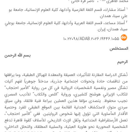
محمد طاهری
ناصر قره خانی
1
أستاذ مشارك، قسم اللغة الفارسية وآدابها، كلية العلوم الإنسانية، جامعة بو
علي سينا، همدان.
2
أستاذ مساعد، قسم اللغة العربية وآدابها، كلية العلوم الإنسانية، جامعة بوعلي
سينا، همدان، إيران.
10.22098/ADAB.2026.19446.1055
المستخلص
بسم الله الرحمن
الرحیم
تُشكل الدراسة المقارنة للتأثيرات العميقة والمعقدة للهياكل الطبقية، وما يرافقها
من تناقضات حادة وتحولات اجتماعية جذرية، مدخلاً جوهرياً لفهم آليات
تشكّل مصير ونفسية الشخصيات الروائية في كل من رواية "الأمير احتجاب"
للكاتب الإيراني هوشنج كلشيري، ورواية "اللص والكلاب" للأديب المصري
نجيب محفوظ. يتصدى مؤلفا هذين العملين ببراعة فنية فائقة، وفي سياق
سردي متوازٍ، لاستكشاف الجدلية القائمة بين الموقع الطبقي للفرد وحتمية
الأقدار المأساوية التي تؤول إليها شخوص الروايتين. ففي "الأمير احتجاب"،
تعمل الأرستقراطية المتداعية وثقل الإرث التاريخي للأسلاف كقوة قاهرة تدفع
الشخصية المحورية نحو هاوية العبثية، والسلبية المطلقة، والتحلل الداخلي؛