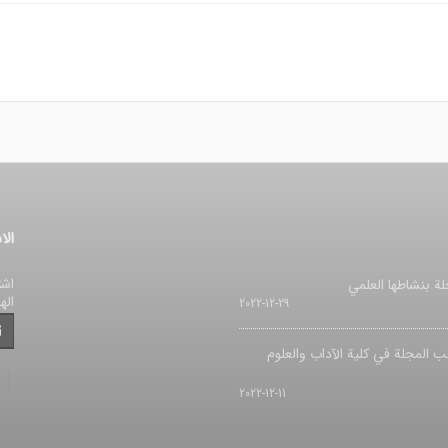
الا
اشت
لة بنشاطها العلمي
اله
2022-12-29
ب المجلة في کلیة الآداب والعلوم
2022-12-11