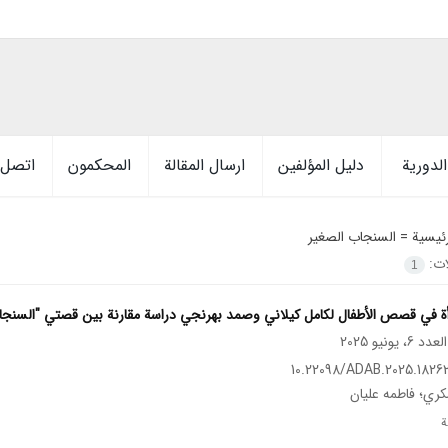
لدورية
دليل المؤلفين
ارسال المقالة
المحكمون
اتصل ب
رئيسية =
السنجاب الصغير
ات:
1
في قصص الأطفال لكامل كيلاني وصمد بهرنجي دراسة مقارنة بين قصتي "السنجاب الصغير" و"24 ساعت در 
10.22098/ADAB.2025.18262
ي؛ فاطمه عليان
ة