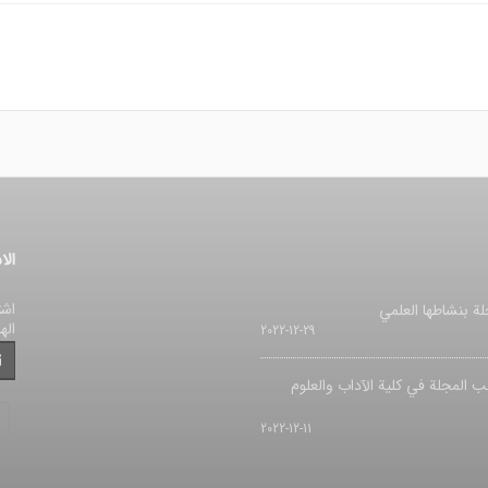
الا
اشت
لة بنشاطها العلمي
اله
2022-12-29
ب المجلة في کلیة الآداب والعلوم
2022-12-11