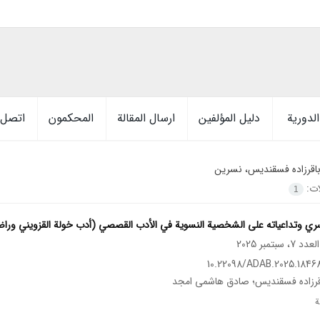
لدورية
دليل المؤلفين
ارسال المقالة
المحكمون
اتصل ب
اقرزاده فسقندیس، نسرین
ات:
1
سري وتداعیاته علی الشخصیة النسویة في الأدب القصصي (أدب خولة القزویني وراضی
10.22098/ADAB.2025.18468
قرزاده فسقندیس؛ صادق هاشمی امجد
ة