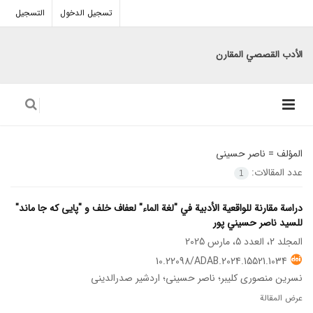
تسجيل الدخول
التسجيل
الأدب القصصي المقارن
المؤلف =
ناصر حسینی
عدد المقالات:
1
دراسة مقارنة للواقعیة الأدبیة في "لغة الماء" لعفاف خلف و "پایی که جا ماند"
للسید ناصر حسیني پور
المجلد 2، العدد 5، مارس 2025
10.22098/ADAB.2024.15521.1034
نسرین منصوری کلیبر؛ ناصر حسینی؛ اردشیر صدرالدینی
عرض المقالة