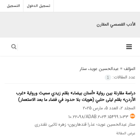
تسجيل الدخول
التسجيل
الأدب القصصي المقارن
المؤلف =
عبدالحسین عوید، ستار
عدد المقالات:
1
دراسة مقارنة بين رواية «أسنان بيضاء» بقلم زيدي سميث ورواية «غرب
الأردن» بقلم ليلى حلبي (هويات بلا حدود في فضاء ما بعد الاستعمار)
المجلد 2، العدد 5، مارس 2025
10.22098/ADAB.2024.15499.1033
ستار عبدالحسین عوید؛ عذرا قندهاریون؛ زهره تائبی نقندری
عرض المقالة