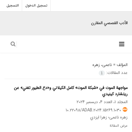
تسجيل الدخول
التسجيل
الأدب القصصي المقارن
المؤلف =
ناعمی، زهره
عدد المقالات:
1
مواجهة الموت في «شبكة الموت» کامل الکیلاني و«دع الطيور تغني» عن
ريتشارد كینيدي
المجلد 1، العدد 4، ديسمبر 2024
10.22098/ADAB.2024.15269.1030
زهره ناعمی؛ زهرا ايزدي
عرض المقالة