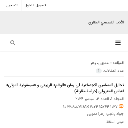
تسجيل الدخول
التسجيل
الأدب القصصي المقارن
المؤلف =
ممویی، زهرا
عدد المقالات:
1
تحلیل المضامین الاجتماعیة فی رمان «الوشم» للربیعی و «سیمفونیة الموتی»
لعباس المعروفی (دراسة مقارنة)
المجلد 1، العدد 3، سبتمبر 2024
10.22098/ADAB.2024.15244.1027
جواد رنجبر؛ زهرا ممویی
عرض المقالة