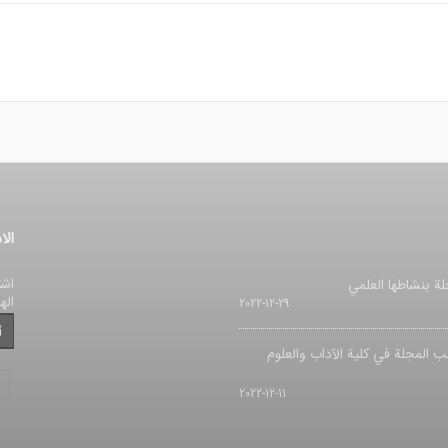
الا
اشت
لة بنشاطها العلمي
اله
2022-12-29
ب المجلة في کلیة الآداب والعلوم
2022-12-11