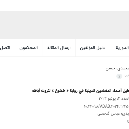
لدورية
دليل المؤلفين
ارسال المقالة
المحكمون
اتصل ب
جیدی، حسن
ات:
2
لیل أصداء المضامین الدینیة في روایة « خشوع » لثروت أباظه
10.22098/ADAB.2024.13258
ی؛ عباس گنجعلی
ة