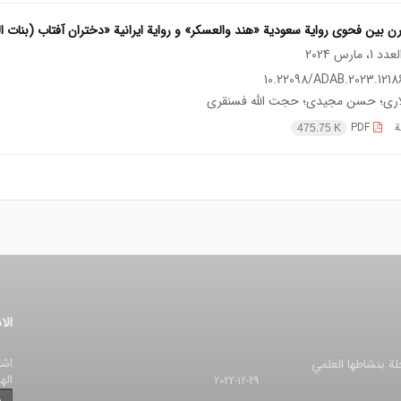
رن بين فحوی رواية سعودية «هند والعسكر» و رواية ايرانية «دختران آفتاب (بنات
10.22098/ADAB.2023.12186
لاری؛ حسن مجیدی؛ حجت الله فسنقری
ة
PDF
475.75 K
الا
اشت
لة بنشاطها العلمي
اله
2022-12-29