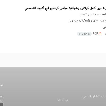
رنة بین کامل کیلانی وهوشنج مرادی کرمانی في أدبهما القصصي
10.22098/ADAB.2023.12073
ئی
ة
PDF
477.54 K
الا
اشت
لة بنشاطها العلمي
اله
2022-12-29