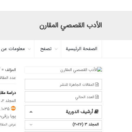
الأدب القصصي المقارن
الصفحة الرئيسية
تصفح
معلومات عن ا
المؤلف =
آ
عدد المقال
المقالات الجاهزة للنشر
دراسة مقا
العدد الحالي
المجلد 2، العدد 5، مارس 2025
.1035
أرشيف الدورية
پویا رزقی؛
المجلد 3 (2026)
عرض المقال