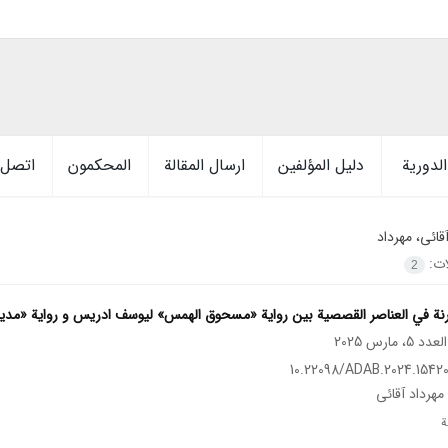
لدورية
دليل المؤلفين
ارسال المقالة
المحكمون
اتصل ب
قائی، مهرداد
ات:
2
رنة في العناصر القصصیة بین روایة «مسحوق الهمس» لیوسف ادریس و روایة «مدی
10.22098/ADAB.2024.15420
 مهرداد آقائی
ة